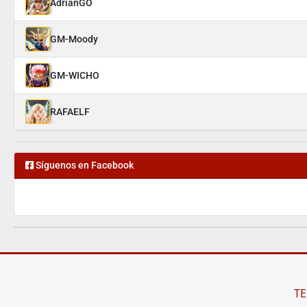
AdrianGO
GM-Moody
GM-WICHO
RAFAELF
Síguenos en Facebook
TE