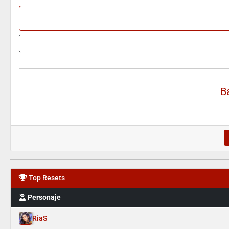
B
Top Resets
Personaje
RiaS