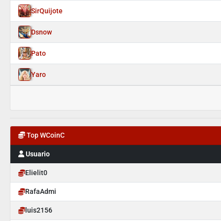
SirQuijote
Dsnow
Pato
Yaro
Top WCoinC
Usuario
Elielit0
RafaAdmi
luis2156