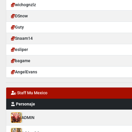
wichognzlz
DSnow
Guty
Snaam14
esliper
bagame
AngelEvans
Staff Mu Mexico
Personaje
ADMIN