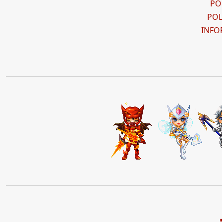
PO
POL
INFO