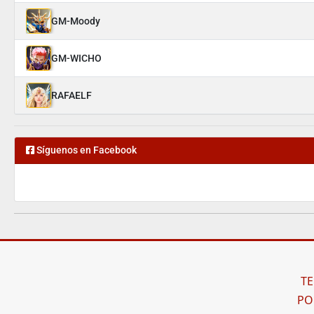
GM-Moody
GM-WICHO
RAFAELF
Síguenos en Facebook
TE
PO