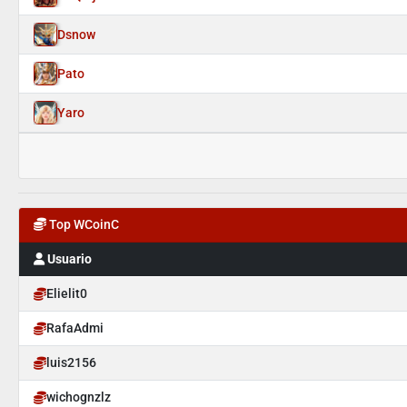
Dsnow
Pato
Yaro
Top WCoinC
Usuario
Elielit0
RafaAdmi
luis2156
wichognzlz