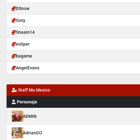
DSnow
Guty
Snaam14
esliper
bagame
AngelEvans
Staff Mu Mexico
Personaje
ADMIN
AdrianGO