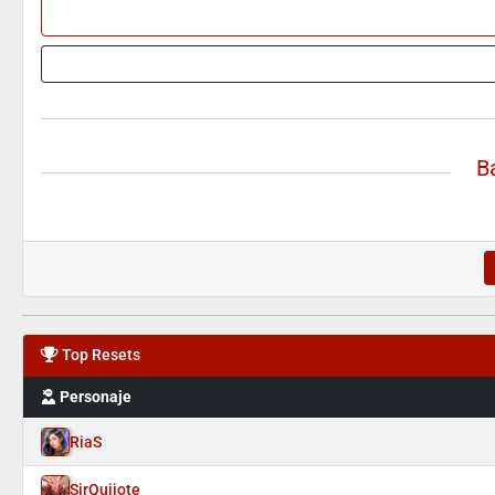
B
Top Resets
Personaje
RiaS
SirQuijote