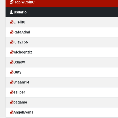
Top WCoinC
Usuario
Elielit0
RafaAdmi
luis2156
wichognzlz
DSnow
Guty
Snaam14
esliper
bagame
AngelEvans