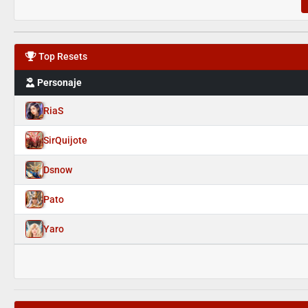
Top Resets
Personaje
RiaS
SirQuijote
Dsnow
Pato
Yaro