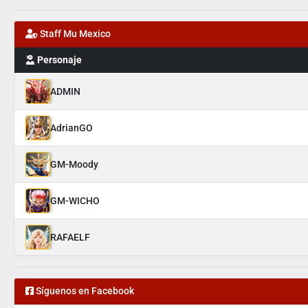
Staff Mu Mexico
Personaje
ADMIN
AdrianGO
GM-Moody
GM-WICHO
RAFAELF
Síguenos en Facebook